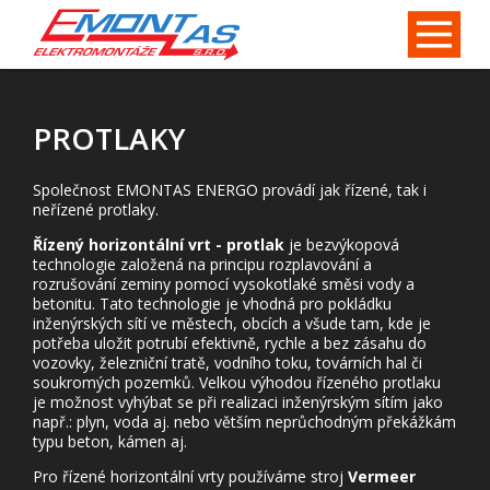
PROTLAKY
Společnost EMONTAS ENERGO provádí jak řízené, tak i
neřízené protlaky.
Řízený horizontální vrt - protlak
je bezvýkopová
technologie založená na principu rozplavování a
rozrušování zeminy pomocí vysokotlaké směsi vody a
betonitu. Tato technologie je vhodná pro pokládku
inženýrských sítí ve městech, obcích a všude tam, kde je
potřeba uložit potrubí efektivně, rychle a bez zásahu do
vozovky, železniční tratě, vodního toku, továrních hal či
soukromých pozemků. Velkou výhodou řízeného protlaku
je možnost vyhýbat se při realizaci inženýrským sítím jako
např.: plyn, voda aj. nebo větším neprůchodným překážkám
typu beton, kámen aj.
Pro řízené horizontální vrty používáme stroj
Vermeer