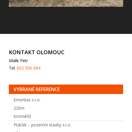
KONTAKT OLOMOUC
Malík Petr
Tel:
602 500 684
VYBRANÉ REFERENCE
Emontas s.r.o.
220m
Kroměříž
Ptáček – pozemní stavby s.r.o.