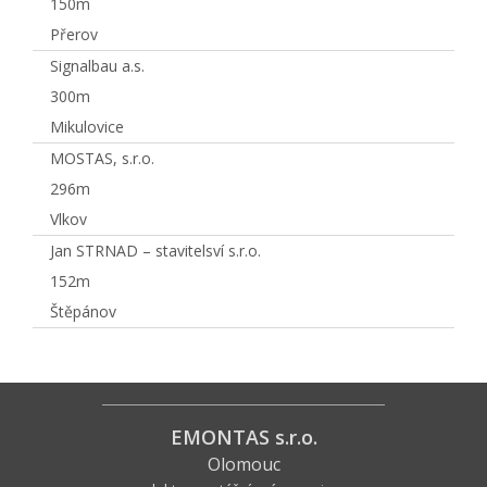
150m
Přerov
Signalbau a.s.
300m
Mikulovice
MOSTAS, s.r.o.
296m
Vlkov
Jan STRNAD – stavitelsví s.r.o.
152m
Štěpánov
EMONTAS s.r.o.
Olomouc